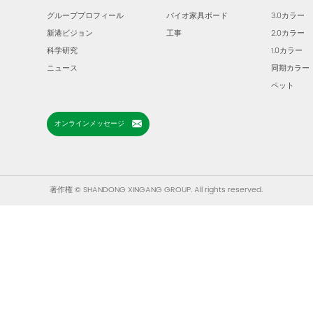
グループプロフィール
バイオ家具ボード
3.0カラー
新港ビジョン
工事
2.0カラー
科学研究
1.0カラー
ニュース
同期カラー
ペット
オンラインメッセージ
著作権 © SHANDONG XINGANG GROUP. All rights reserved.