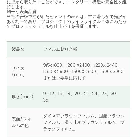
に型から取り外すことができ、コンクリート構造の完全性を維
持します。
均一な表面品質
当社の合板で注がれたセメントの表面は、常に滑らかで光沢が
あり均一であり、プロジェクトのライフサイクル全体にわたっ
てプロフェッショナルな仕上がりを保証します。
製品名
フィルム貼り合板
915x 1830、1200 X2400、1220X 2440、
サイズ
1250 X 2500、1500X 2500、1500x 3000
(mm)
またはご要望に応じて
9、12、15、18、20、21、24、27、30、
厚さ(mm)
35
ダイネアブラウンフィルム、国産ブラウン
表面/フィ
フィルム、滑り止めブラウンフィルム、ブ
ルムの色
ラックフィルム。