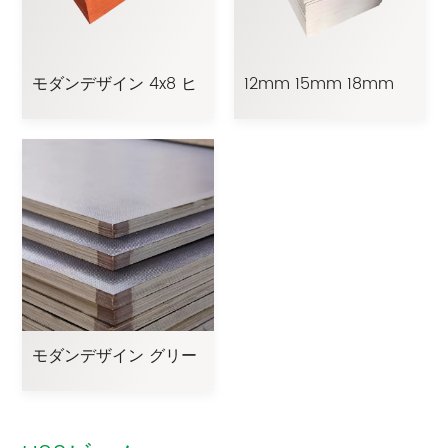
モダンデザイン 4x8 ヒ
12mm 15mm 18mm
ノキ合板パネル 3/8 コ
21mm ポプラ黒フィル
ンクリート合板
ム合板（屋外建設コン
クリート型枠用）
モダンデザイン グリー
ン/ブラウンフィルム合
板 2枚 ホットプレス時
間 15回繰り返し使用 ユ