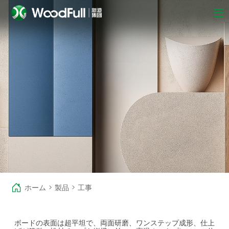
ホーム
>
製品
>
工事
ボードの表面は超平坦で、両面研磨、ワンステップ成形、仕上