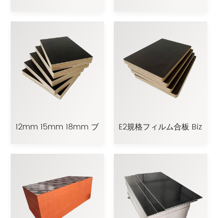
用18mmフィルム合板
のモダンなデザインの
（ポプラ材） 競争力の
環境に優しいフィルム
ある価格 E1 ホルムアル
合板フェノールボード
デヒド放出基準
曲げ合板（ヴィラ用）
12mm 15mm 18mm ブ
E2規格フィルム合板 Biz
ラックブラウンポプラ
規格屋外建設用合板お
ユーカリコアフィルム
よびラミネートシート
合板 環境に優しい屋外
建設用 E2ホルムアルデ
ヒド