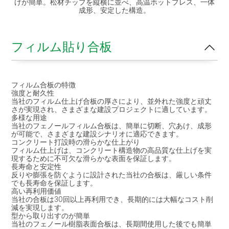
げが簡単。松材チップを縦横に並べ、高温ホットプレス、一体
成形、安定した構造。
フィルム貼り合板
フィルム合板の特徴
強度と耐久性
当社のフィルム仕上げ合板の厚さにより、並外れた強度と頑丈
さが実現され、さまざまな建設プロジェクトに適しています。
多様な用途
当社のフェノールフィルム合板は、簡単に切断、穴あけ、成形
が可能で、さまざまな建設シナリオに適応できます。
コンクリート打設時の滑らかな仕上がり
フィルム仕上げは、コンクリート構造物の高品質な仕上げを実
現するために不可欠な滑らかな表面を保証します。
長寿命と安定性
反りや膨張を防ぐように設計された当社の合板は、厳しい条件
でも長寿命を保証します。
高い再利用価値
当社の合板は30回以上再利用でき、長期的には大幅なコスト削
減を実現します。
型から取り出すのが簡単
当社のフェノール樹脂表面合板は、長期間使用した後でも簡単