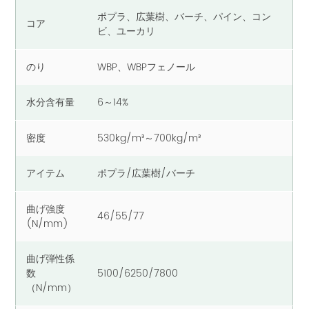
ポプラ、広葉樹、バーチ、パイン、コン
コア
ビ、ユーカリ
のり
WBP、WBPフェノール
水分含有量
6～14%
密度
530kg/m³～700kg/m³
アイテム
ポプラ/広葉樹/バーチ
曲げ強度
46/55/77
(N/mm)
曲げ弾性係
数
5100/6250/7800
（N/mm）